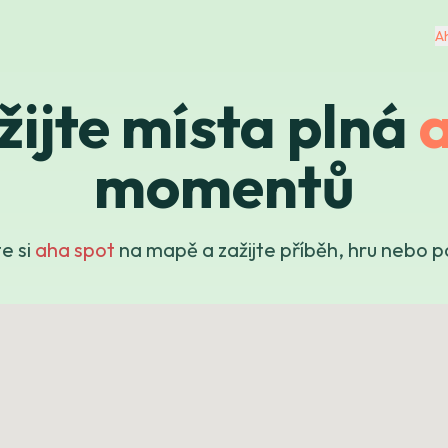
A
žijte místa plná
momentů
e si
aha spot
na mapě a zažijte příběh, hru nebo p