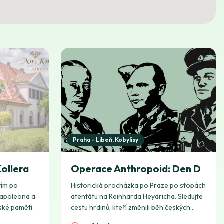
Praha – Libeň, Kobylisy
ollera
Operace Anthropoid: Den D
vím po
Historická procházka po Praze po stopách
 Napoleona a
atentátu na Reinharda Heydricha. Sledujte
ské paměti.
cestu hrdinů, kteří změnili běh českých
dějin.