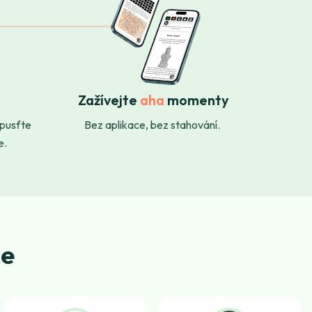
Zažívejte
aha
momenty
spusťte
Bez aplikace, bez stahování.
e.
ce