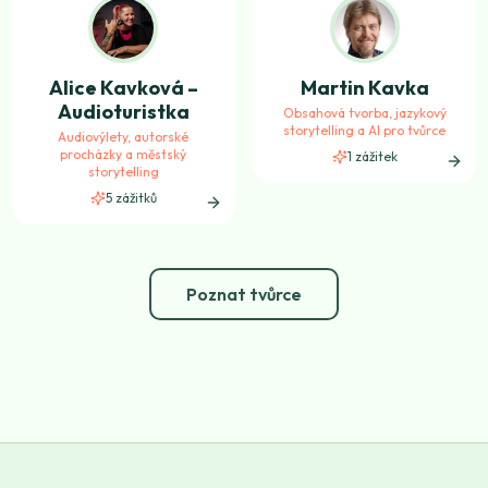
Alice Kavková –
Martin Kavka
Audioturistka
Obsahová tvorba, jazykový
storytelling a AI pro tvůrce
Audiovýlety, autorské
procházky a městský
1
zážitek
storytelling
5
zážitků
Poznat tvůrce