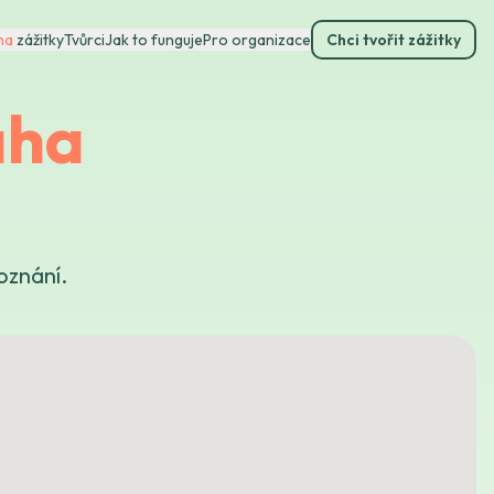
ha
zážitky
Tvůrci
Jak to funguje
Pro organizace
Chci tvořit zážitky
aha
oznání.