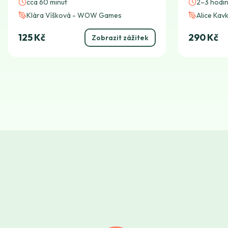
cca 60 minut
2–3 hodi
Klára Víšková - WOW Games
Alice Kav
125 Kč
290 Kč
Zobrazit zážitek