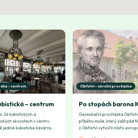
raha – centrum
Obříství – okružní procházka
bistická – centrum
Po stopách barona K
o 26 kubistických a
Geolokační procházka Obříst
ických skvostech v centru
příběhu muže, který zažil pád
ě jediné kubistické kavárny
z Obříství vytvořil místo evrop