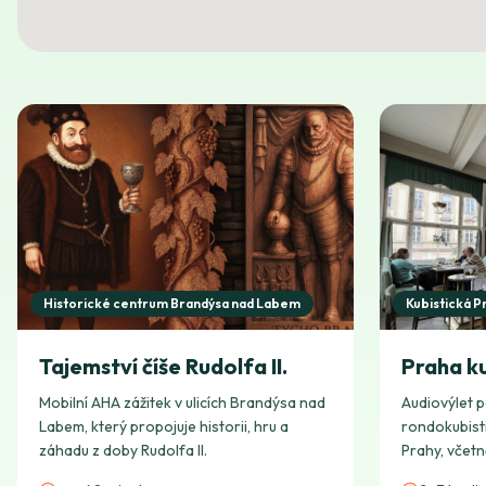
Historické centrum Brandýsa nad Labem
Kubistická P
Tajemství číše Rudolfa II.
Praha ku
Mobilní AHA zážitek v ulicích Brandýsa nad
Audiovýlet p
Labem, který propojuje historii, hru a
rondokubist
záhadu z doby Rudolfa II.
Prahy, včetn
světa.