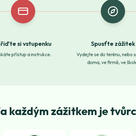
řiďte si vstupenku
Spusťte zážitek
skáte přístup a instrukce.
Vydejte se do terénu, nebo 
doma, ve firmě, ve škol
a každým zážitkem je tvůr