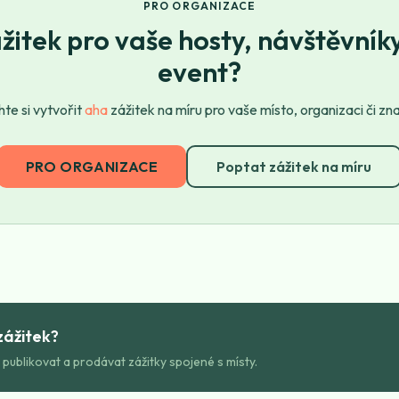
PRO ORGANIZACE
žitek pro vaše hosty, návštěvník
event?
te si vytvořit
aha
zážitek na míru pro vaše místo, organizaci či zn
PRO ORGANIZACE
Poptat zážitek na míru
zážitek?
 publikovat a prodávat zážitky spojené s místy.