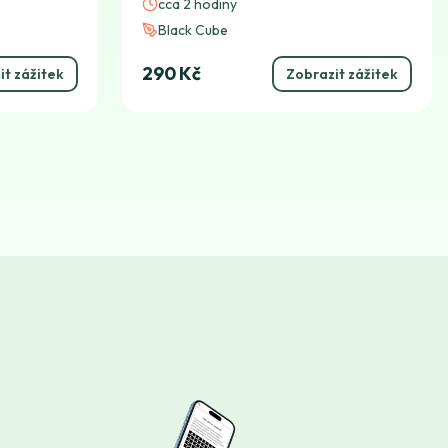
cca 2 hodiny
Black Cube
290 Kč
it zážitek
Zobrazit zážitek