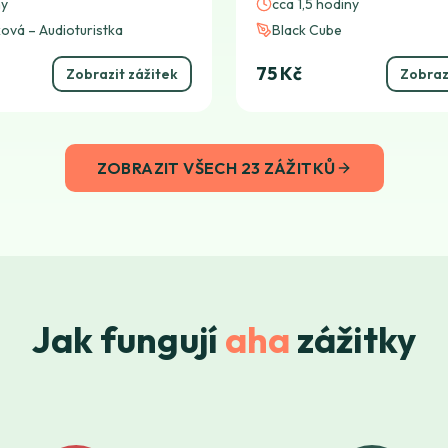
ny
cca 1,5 hodiny
ková – Audioturistka
Black Cube
75 Kč
Zobrazit zážitek
Zobraz
ZOBRAZIT VŠECH 23 ZÁŽITKŮ
Jak fungují
aha
zážitky